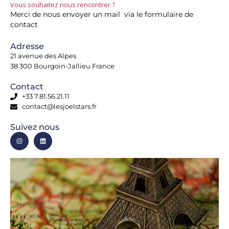
Vous souhaitez nous rencontrer ?
Merci de nous envoyer un mail via le formulaire de
contact
Adresse
21 avenue des Alpes
38 300 Bourgoin-Jallieu France
Contact
+33 7.81.56.21.11
contact@lesjoelstars.fr
Suivez nous
I
L
n
i
s
n
t
k
a
e
g
d
r
i
a
n
m