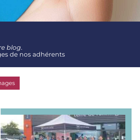
re blog
.
ges de nos adhérents
nages